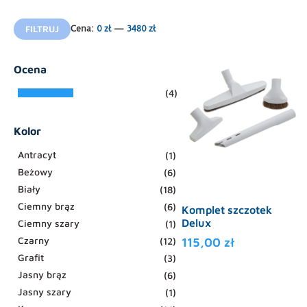
Ten
Cena
Cena
produkt
FILTRUJ
Cena:
0 zł
—
3480 zł
min
max
ma
wiele
Ocena
wariantów.
Opcje
(4)
można
wybrać
Kolor
na
stronie
Antracyt
(1)
produktu
Beżowy
(6)
Biały
(18)
Ciemny brąz
(6)
Komplet szczotek
Delux
Ciemny szary
(1)
Czarny
(12)
115,00
zł
Grafit
(3)
Jasny brąz
(6)
Jasny szary
(1)