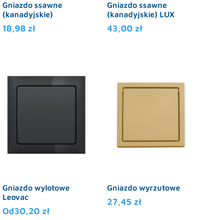
Gniazdo ssawne
Gniazdo ssawne
(kanadyjskie)
(kanadyjskie) LUX
18,98
zł
43,00
zł
Ten
Ten
produkt
produkt
ma
ma
wiele
wiele
wariantów.
wariantów.
Opcje
Opcje
można
można
wybrać
wybrać
na
na
stronie
stronie
produktu
produktu
Gniazdo wylotowe
Gniazdo wyrzutowe
Leovac
27,45
zł
Od
30,20
zł