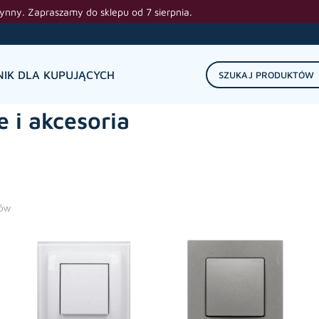
zynny. Zapraszamy do sklepu od 7 sierpnia.
IK DLA KUPUJĄCYCH
 i akcesoria
ków