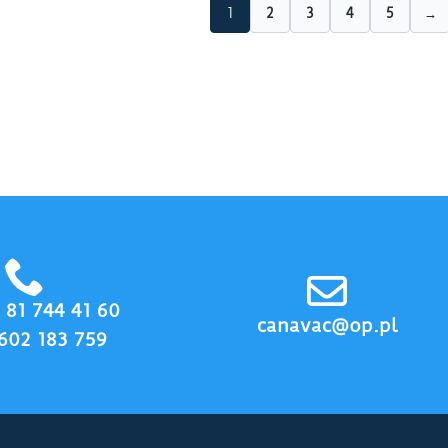
1
2
3
4
5
→
8 81 744 41 60
canavac@op.pl
602 183 759