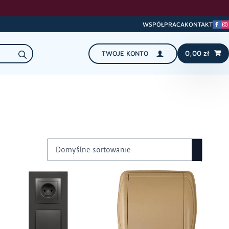
WSPÓŁPRACA
KONTAKT
Search
0,00
zł
TWOJE KONTO
for: