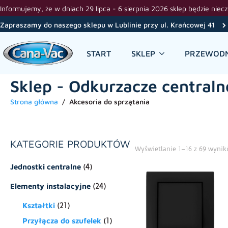
Informujemy, że w dniach 29 lipca - 6 sierpnia 2026 sklep będzie niec
Zapraszamy do naszego sklepu w Lublinie przy ul. Krańcowej 41
START
SKLEP
PRZEWODN
Sklep - Odkurzacze centralne
Strona główna
Akcesoria do sprzątania
KATEGORIE PRODUKTÓW
Wyświetlanie 1–16 z 69 wyni
Jednostki centralne
(4)
Elementy instalacyjne
(24)
Kształtki
(21)
Przyłącza do szufelek
(1)