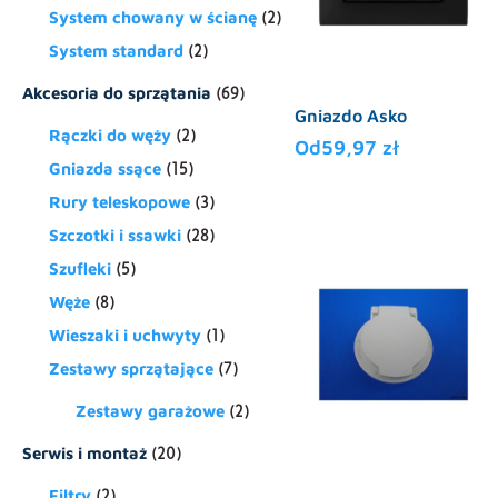
System chowany w ścianę
(2)
System standard
(2)
Akcesoria do sprzątania
(69)
Gniazdo Asko
Rączki do węży
(2)
Od
59,97
zł
Gniazda ssące
(15)
Ten
Rury teleskopowe
(3)
produkt
Szczotki i ssawki
(28)
ma
wiele
Szufleki
(5)
wariantów.
Węże
(8)
Opcje
Wieszaki i uchwyty
(1)
można
wybrać
Zestawy sprzątające
(7)
na
Zestawy garażowe
(2)
stronie
produktu
Serwis i montaż
(20)
Filtry
(2)