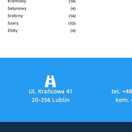
Kremowy
(14)
Satynowy
(4)
Srebrny
(14)
Szary
(10)
Złoty
(4)
Ul. Krańcowa 41
tel. +4
20-256 Lublin
kom. 