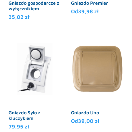
Gniazdo gospodarcze z
Gniazdo Premier
wyłącznikiem
Od
39,98
zł
35,02
zł
Ten
produkt
ma
wiele
wariantów.
Opcje
można
wybrać
na
stronie
produktu
Gniazdo Sylo z
Gniazdo Uno
kluczykiem
Od
39,00
zł
79,95
zł