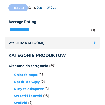
Cena
Cena
FILTRUJ
Cena:
0 zł
—
340 zł
min
max
Average Rating
(1)
WYBIERZ KATEGORIĘ
KATEGORIE PRODUKTÓW
Akcesoria do sprzątania
(69)
Gniazda ssące
(15)
Rączki do węży
(2)
Rury teleskopowe
(3)
Szczotki i ssawki
(28)
Szufleki
(5)