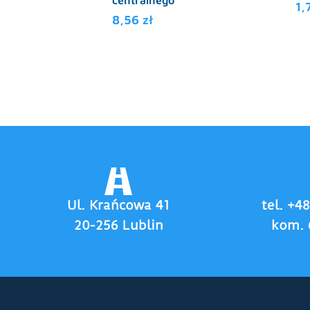
centralnego
1,
8,56
zł
Ul. Krańcowa 41
tel. +4
20-256 Lublin
kom. 