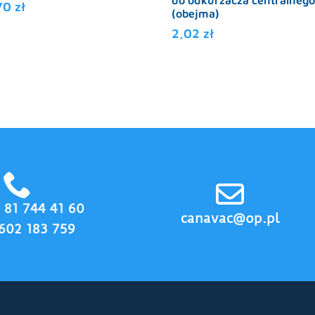
do odkurzacza centralnego
70
zł
(obejma)
2,02
zł
8 81 744 41 60
canavac@op.pl
602 183 759