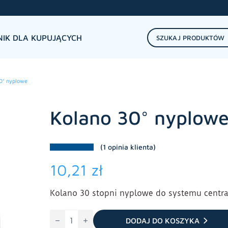
IK DLA KUPUJĄCYCH
0° nyplowe
Kolano 30° nyplow
(
1
opinia klienta)
10,21
zł
Kolano 30 stopni nyplowe do systemu centra
ilość
Kolano
DODAJ DO KOSZYKA
30°