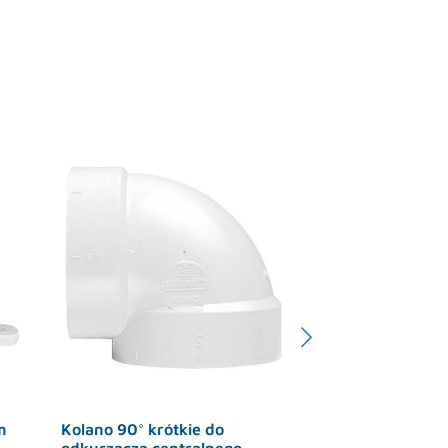
m
Kolano 90° krótkie do
Kolano 45° do o