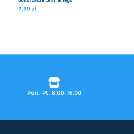
odkurzacza centralnego
centralnego ny
7,90
zł
5,62
zł
Pon.-Pt. 8:00-16:00