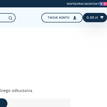
WSPÓŁPRACA
KONTAKT
Search
0,00
zł
TWOJE KONTO
for:
e
lnego odkurzania.