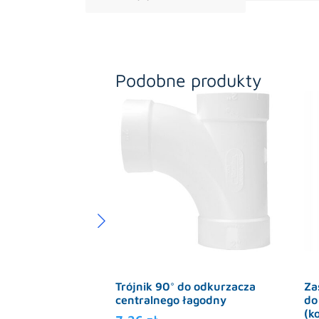
Podobne produkty
Trójnik 90° do odkurzacza
Za
centralnego łagodny
do
(k