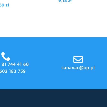
9,18
zł
,69
zł
8 81 744 41 60
canavac@op.pl
602 183 759