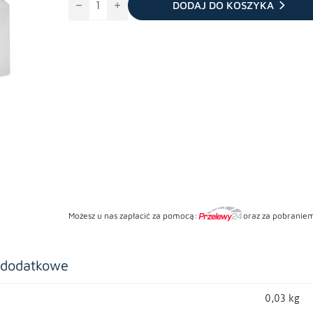
Kolano
DODAJ DO KOSZYKA
45°
do
odkurzacza
centralnego
nyplowe
Możesz u nas zapłacić za pomocą:
oraz za pobraniem
 dodatkowe
0,03 kg