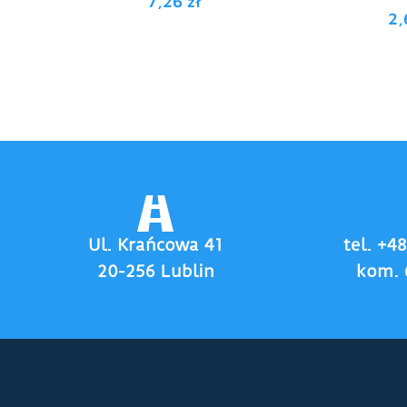
7,26
zł
2
Ul. Krańcowa 41
tel. +4
20-256 Lublin
kom. 