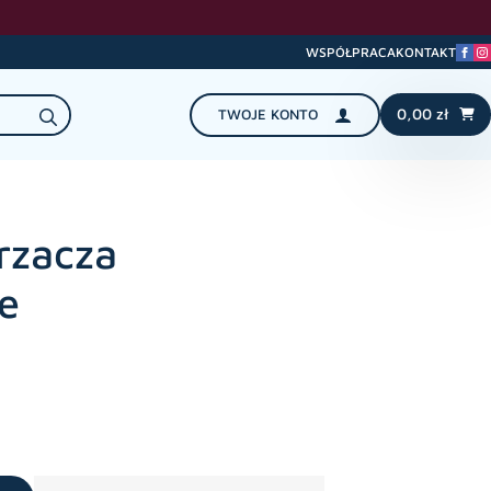
WSPÓŁPRACA
KONTAKT
Search
0,00
zł
TWOJE KONTO
for:
rzacza
e