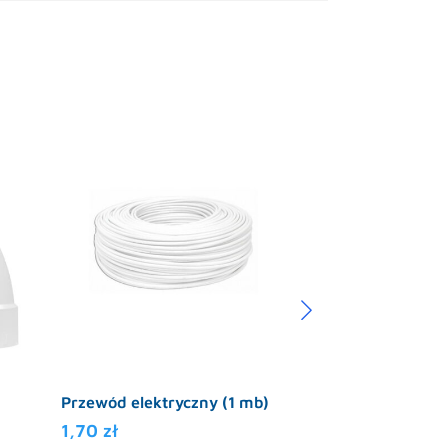
Przewód elektryczny (1 mb)
Ramka do gniaz
1,70
zł
19,95
zł