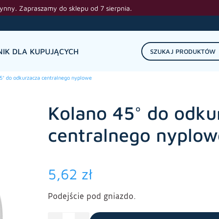
zynny. Zapraszamy do sklepu od 7 sierpnia.
IK DLA KUPUJĄCYCH
5° do odkurzacza centralnego nyplowe
Kolano 45° do odku
centralnego nyplow
5,62
zł
Podejście pod gniazdo.
ilość