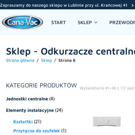
Zapraszamy do naszego sklepu w Lublinie przy ul. Krańcowej 41
START
SKLEP
PRZEWODN
Sklep - Odkurzacze centralne
Strona główna
Sklep
Strona 6
KATEGORIE PRODUKTÓW
Wyświetlanie 81–96 z 117 wy
Jednostki centralne
(4)
Elementy instalacyjne
(24)
Kształtki
(21)
Przyłącza do szufelek
(1)