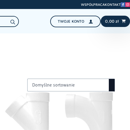
WSPÓŁPRACA
KONTAKT
Search
0,00
zł
TWOJE KONTO
for: