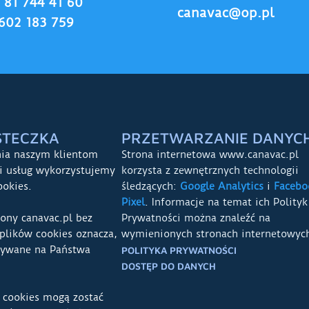
8 81 744 41 60
canavac@op.pl
602 183 759
STECZKA
PRZETWARZANIE DANYC
nia naszym klientom
Strona internetowa www.canavac.pl
ci usług wykorzystujemy
korzysta z zewnętrznych technologii
ookies.
śledzących:
Google Analytics
i
Facebo
Pixel
. Informacje na temat ich Polityk
rony canavac.pl bez
Prywatności można znaleźć na
plików cookies oznacza,
wymienionych stronach internetowyc
sywane na Państwa
POLITYKA PRYWATNOŚCI
DOSTĘP DO DANYCH
 cookies mogą zostać