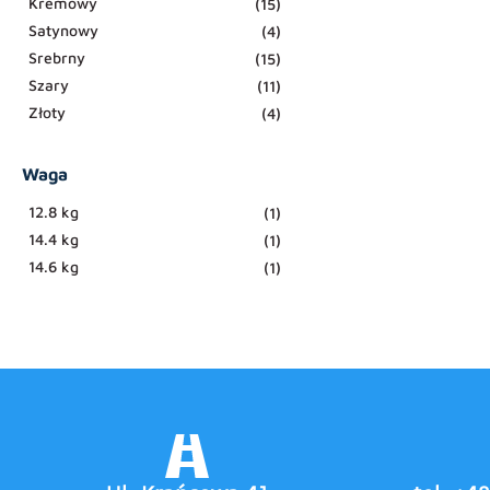
Kremowy
(15)
Ten
Satynowy
(4)
produkt
Srebrny
(15)
ma
Szary
(11)
wiele
Złoty
(4)
wariantów.
Opcje
można
Waga
wybrać
12.8 kg
(1)
na
14.4 kg
(1)
stronie
14.6 kg
(1)
produktu