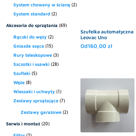
System chowany w ścianę
(2)
System standard
(2)
Akcesoria do sprzątania
(69)
Szufelka automatyczna
Rączki do węży
(2)
Leovac Uno
Od
160,00
zł
Gniazda ssące
(15)
Rury teleskopowe
(3)
Ten
Szczotki i ssawki
(28)
produkt
Szufleki
(5)
ma
Węże
(8)
wiele
wariantów.
Wieszaki i uchwyty
(1)
Opcje
Zestawy sprzątające
(7)
można
wybrać
Zestawy garażowe
(2)
na
Serwis i montaż
(20)
stronie
produktu
Filtry
(2)