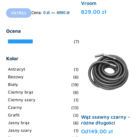
Vroom
Cena
Cena
829,00
zł
FILTRUJ
Cena:
0 zł
—
4990 zł
min
max
Ocena
(7)
Kolor
Antracyt
(1)
Beżowy
(6)
Biały
(19)
Ciemny brąz
(6)
Ciemny szary
(1)
Czarny
(13)
Grafit
(3)
Wąż ssawny czarny –
różne długości
Jasny brąz
(6)
Jasny szary
(1)
Od
149,00
zł