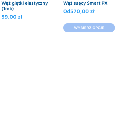
Wąż giętki elastyczny
Wąż ssący Smart PX
(1mb)
Od
570,00
zł
59,00
zł
Ten
WYBIERZ OPCJE
produkt
ma
wiele
wariantów.
Opcje
można
wybrać
na
stronie
produktu