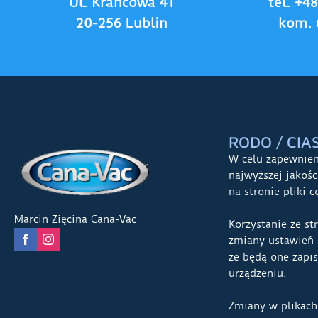
Ul. Krańcowa 41
tel. +4
20-256 Lublin
kom. 
RODO / CIA
W celu zapewnie
najwyższej jakoś
na stronie pliki c
Marcin Zięcina Cana-Vac
Korzystanie ze st
zmiany ustawień 
że będą one zapi
urządzeniu.
Zmiany w plikach