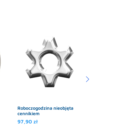
Roboczogodzina nieobjęta
Dojazd powyżej
cennikiem
granic miasta (
97,90
zł
1,20
zł