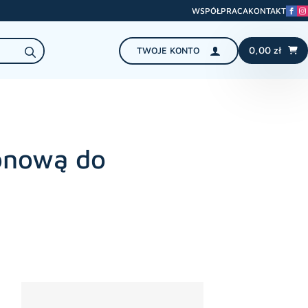
WSPÓŁPRACA
KONTAKT
Search
0,00
zł
TWOJE KONTO
for:
lonową do