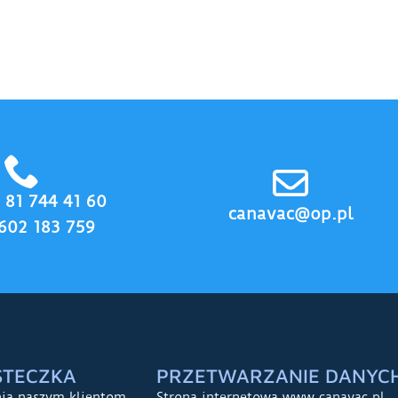
8 81 744 41 60
canavac@op.pl
602 183 759
STECZKA
PRZETWARZANIE DANYC
nia naszym klientom
Strona internetowa www.canavac.pl