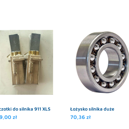
czotki do silnika 911 XLS
Łożysko silnika duże
49,00
zł
70,36
zł