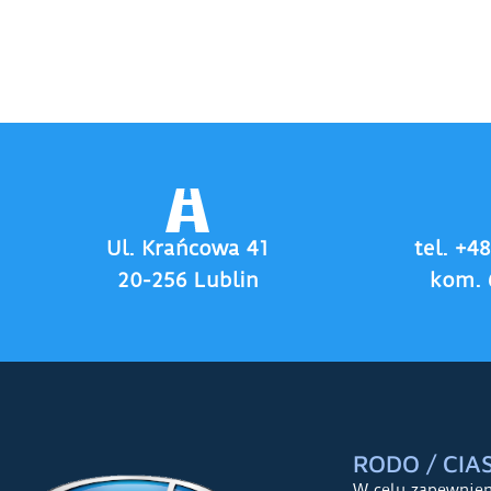
Ul. Krańcowa 41
tel. +4
20-256 Lublin
kom. 
RODO / CIA
W celu zapewnie