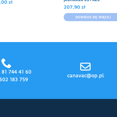
5,00
zł
207,90
zł
DOWIEDZ SIĘ WIĘCEJ
8 81 744 41 60
canavac@op.pl
602 183 759