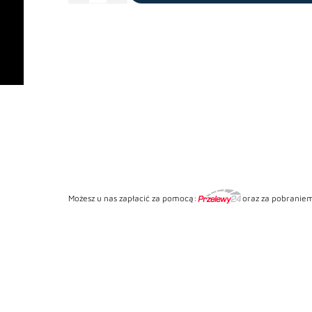
do
jednostek
-
3
szt.
Możesz u nas zapłacić za pomocą:
oraz za pobraniem