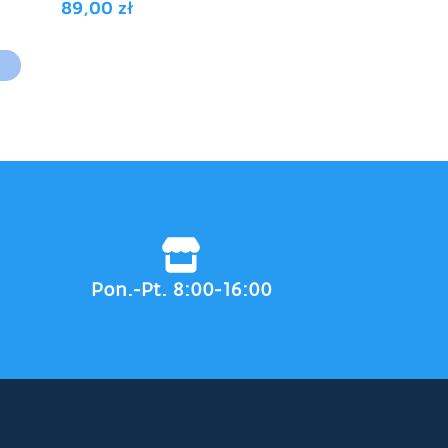
89,00
zł
97,90
zł
Pon.-Pt. 8:00-16:00