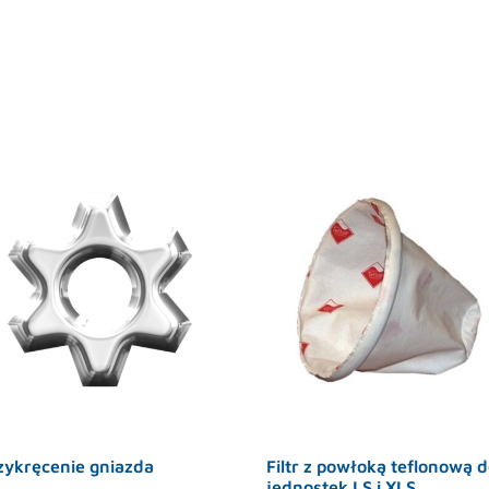
zykręcenie gniazda
Filtr z powłoką teflonową 
jednostek LS i XLS