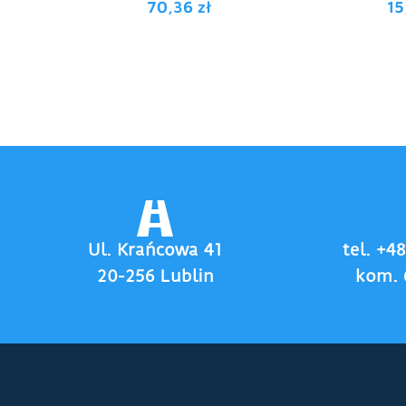
70,36
zł
1
Ul. Krańcowa 41
tel. +4
20-256 Lublin
kom. 