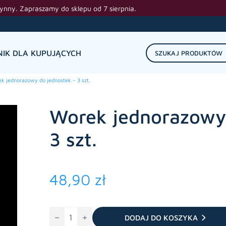
zynny. Zapraszamy do sklepu od 7 sierpnia.
IK DLA KUPUJĄCYCH
k jednorazowy do jednostek – 3 szt.
Worek jednorazowy 
3 szt.
48,90
zł
ilość
Worek
DODAJ DO KOSZYKA
jednorazowy