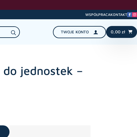
WSPÓŁPRACA
KONTAKT
Search
0,00
zł
TWOJE KONTO
for:
do jednostek –