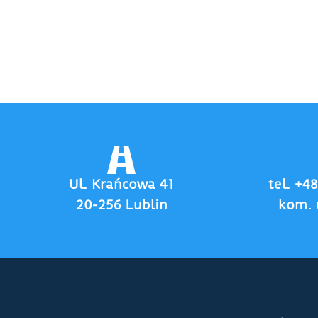
Ul. Krańcowa 41
tel. +4
20-256 Lublin
kom. 