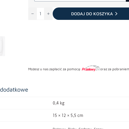
ilość
Gniazdo
DODAJ DO KOSZYKA
Sylo
z
kluczykiem
Możesz u nas zapłacić za pomocą:
oraz za pobraniem
 dodatkowe
0,4 kg
15 × 12 × 5,5 cm
Beżowy, Biały, Srebrny, Szary