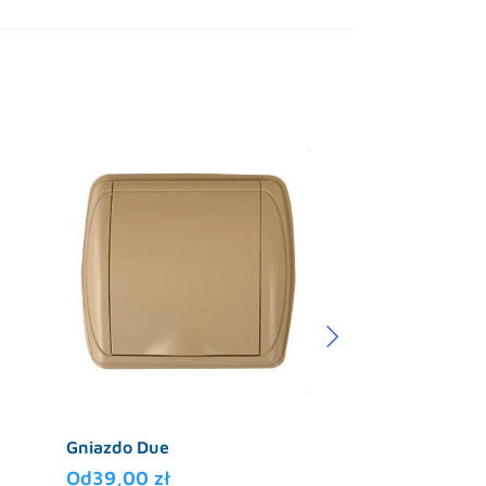
Szczotka mop
Gniazdo Due
99,00
zł
Od
39,00
zł