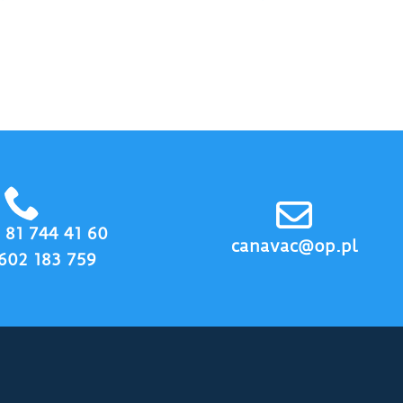
8 81 744 41 60
canavac@op.pl
602 183 759