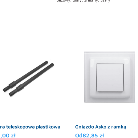
ra teleskopowa plastikowa
Gniazdo Asko z ramką
8,00
zł
Od
82,85
zł