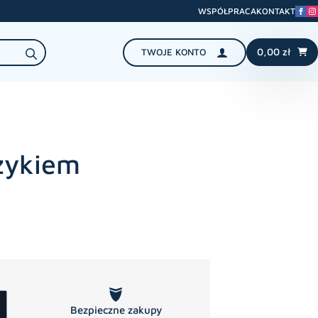
WSPÓŁPRACA
KONTAKT
Search
0,00
zł
TWOJE KONTO
for:
czykiem
Bezpieczne zakupy