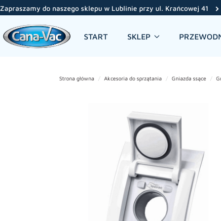
Zapraszamy do naszego sklepu w Lublinie przy ul. Krańcowej 41
START
SKLEP
PRZEWODN
Strona główna
Akcesoria do sprzątania
Gniazda ssące
G