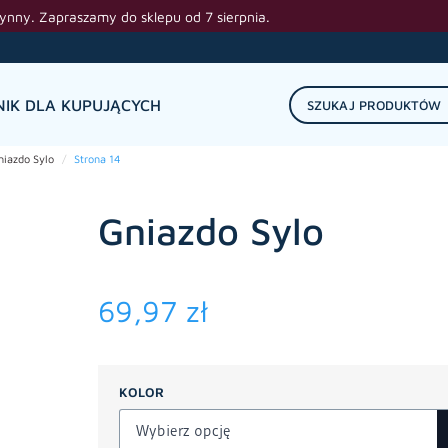
zynny. Zapraszamy do sklepu od 7 sierpnia.
IK DLA KUPUJĄCYCH
niazdo Sylo
Strona 14
Gniazdo Sylo
69,97
zł
KOLOR