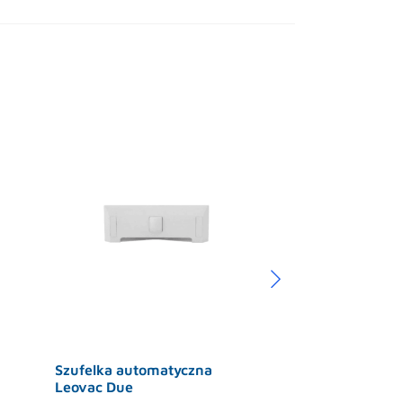
Szufelka automatyczna
Szczotka mop
Leovac Due
99,00
zł