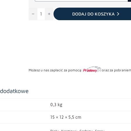
ilość
Gniazdo
DODAJ DO KOSZYKA
Sylo
Możesz u nas zapłacić za pomocą:
oraz za pobraniem
 dodatkowe
0,3 kg
15 × 12 × 5,5 cm
Biały, Kremowy, Srebrny, Szary