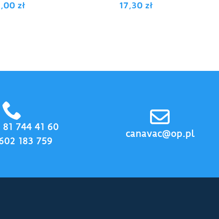
3,00
zł
17,30
zł
8 81 744 41 60
canavac@op.pl
602 183 759