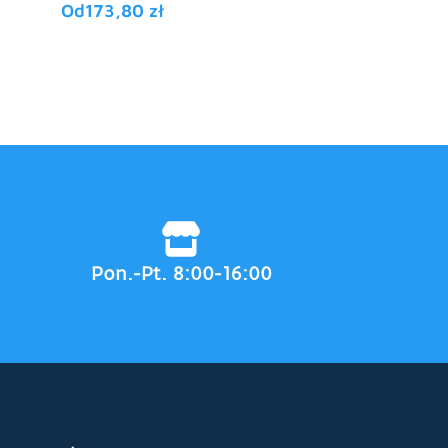
Od
173,80
zł
Pon.-Pt. 8:00-16:00