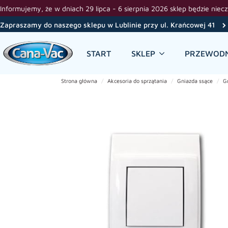
Informujemy, że w dniach 29 lipca - 6 sierpnia 2026 sklep będzie niec
Zapraszamy do naszego sklepu w Lublinie przy ul. Krańcowej 41
START
SKLEP
PRZEWODN
Strona główna
Akcesoria do sprzątania
Gniazda ssące
G