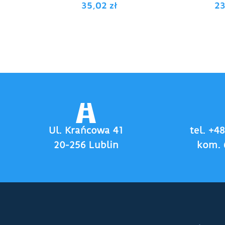
35,02
zł
2
Ul. Krańcowa 41
tel. +4
20-256 Lublin
kom. 