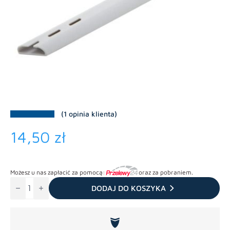
(
1
opinia klienta)
14,50
zł
Możesz u nas zapłacić za pomocą:
oraz za pobraniem.
ilość
Ssawka
DODAJ DO KOSZYKA
szczelinowa
kanadyjska